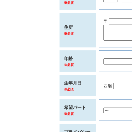
※必須
〒
住所
※必須
年齢
※必須
生年月日
西暦
※必須
希望パート
※必須
プライバシー