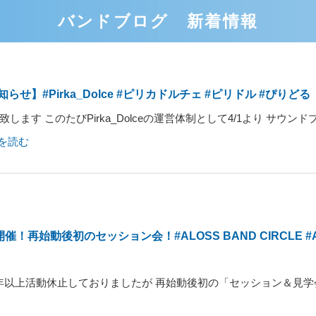
バンドブログ 新着情報
知らせ】#Pirka_Dolce #ピリカドルチェ #ピリドル #ぴりどる
す このたびPirka_Dolceの運営体制として4/1より サウンド
を読む
催！再始動後初のセッション会！#ALOSS BAND CIRCLE #A
降1年以上活動休止しておりましたが 再始動後初の「セッション＆見