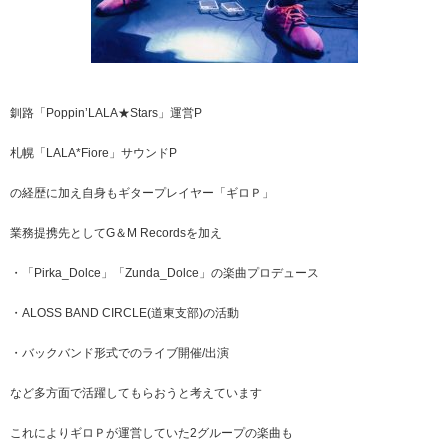
釧路「Poppin’LALA★Stars」運営P
札幌「LALA*Fiore」サウンドP
の経歴に加え自身もギタープレイヤー「ギロＰ」
業務提携先としてG＆M Recordsを加え
・「Pirka_Dolce」「Zunda_Dolce」の楽曲プロデュース
・ALOSS BAND CIRCLE(道東支部)の活動
・バックバンド形式でのライブ開催/出演
など多方面で活躍してもらおうと考えています
これによりギロＰが運営していた2グループの楽曲も