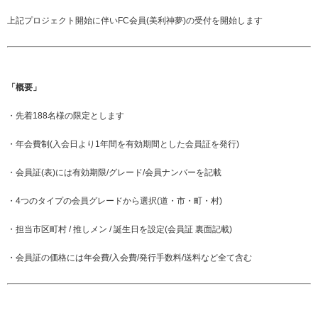
上記プロジェクト開始に伴いFC会員(美利神夢)の受付を開始します
「概要」
・先着188名様の限定とします
・年会費制(入会日より1年間を有効期間とした会員証を発行)
・会員証(表)には有効期限/グレード/会員ナンバーを記載
・4つのタイプの会員グレードから選択(道・市・町・村)
・担当市区町村 / 推しメン / 誕生日を設定(会員証 裏面記載)
・会員証の価格には年会費/入会費/発行手数料/送料など全て含む