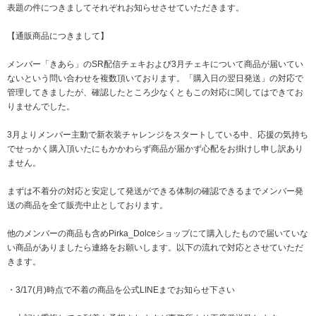
表題の件につきましてそれぞれお知らせさせていただきます。
【通販商品につきまして】
メンバー「きあら」のSR配信チェキおよび3月チェキについて
商品が届いてい
ないという問い合わせを複数頂いております。「購入日の翌日発送」の対応で
管理してきましたが、確認したところ少なくともこの対応に関してはできてお
りませんでした。
3月よりメンバー主動で新衣装チャレンジをスタートしている中、応援の気持ち
でせっかく購入頂いたにもかかわらず商品が届かず心配をお掛けし申し訳あり
ません。
まずは不着分の対応と安定して発送ができる体制の確認できるまでメンバー発
送の商品を全て販売中止としております。
他のメンバーの商品も含めPirka_Dolceショップにて購入したもので届いていな
い商品がありましたら連絡をお願いします。以下の流れで対応とさせていただ
きます。
・3/17(月)時点で不着の商品を公式LINEまでお知らせ下さい