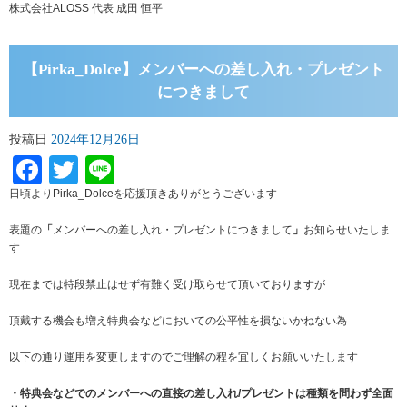
株式会社ALOSS 代表 成田 恒平
【Pirka_Dolce】メンバーへの差し入れ・プレゼント
につきまして
投稿日
2024年12月26日
Facebook
Twitter
Line
日頃よりPirka_Dolceを応援頂きありがとうございます
表題の
「
メンバーへの差し入れ・プレゼントにつきまして
」
お知らせいたしま
す
現在までは特段禁止はせず有難く受け取らせて頂いておりますが
頂戴する機会も増え特典会などにおいての公平性を損ないかねない為
以下の通り運用を変更しますのでご理解の程を宜しくお願いいたします
・特典会などでのメンバーへの直接の差し入れ/プレゼントは種類を問わず全面