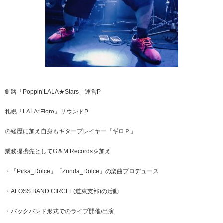
釧路「Poppin’LALA★Stars」運営P
札幌「LALA*Fiore」サウンドP
の経歴に加え自身もギタープレイヤー「ギロＰ」
業務提携先としてG＆M Recordsを加え
・「Pirka_Dolce」「Zunda_Dolce」の楽曲プロデュース
・ALOSS BAND CIRCLE(道東支部)の活動
・バックバンド形式でのライブ開催/出演