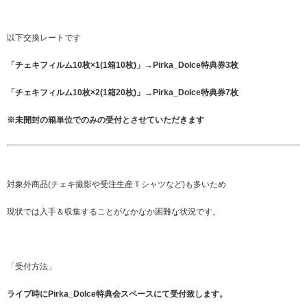
以下交換レートです
「チェキフィルム10枚×1(1箱10枚)」→Pirka_Dolce特典券3枚
「チェキフィルム10枚×2(1箱20枚)」→Pirka_Dolce特典券7枚
※未開封の箱単位でのみの受付とさせていただきます
対象外商品(チェキ撮影や受注生産Ｔシャツなど)も多いため
現状では入手＆収集することがなかなか困難な状況です。
「受付方法」
ライブ時にPirka_Dolce特典会スペースにて受付致します。