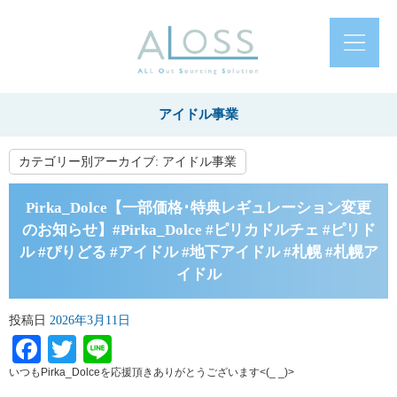
アイドル事業
カテゴリー別アーカイブ:
アイドル事業
Pirka_Dolce【一部価格･特典レギュレーション変更
のお知らせ】#Pirka_Dolce #ピリカドルチェ #ピリド
ル #ぴりどる #アイドル #地下アイドル #札幌 #札幌ア
イドル
投稿日
2026年3月11日
Facebook
Twitter
Line
いつもPirka_Dolceを応援頂きありがとうございます<(_ _)>