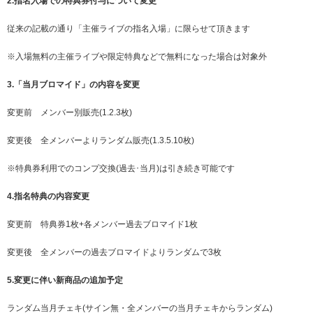
2.指名入場での特典券付与について変更
従来の記載の通り「主催ライブの指名入場」に限らせて頂きます
※入場無料の主催ライブや限定特典などで無料になった場合は対象外
3.「当月ブロマイド」の内容を変更
変更前 メンバー別販売(1.2.3枚)
変更後 全メンバーよりランダム販売(1.3.5.10枚)
※特典券利用でのコンプ交換(過去･当月)は引き続き可能です
4.指名特典の内容変更
変更前 特典券1枚+各メンバー過去ブロマイド1枚
変更後 全メンバーの過去ブロマイドよりランダムで3枚
5.変更に伴い新商品の追加予定
ランダム当月チェキ(サイン無・全メンバーの当月チェキからランダム)