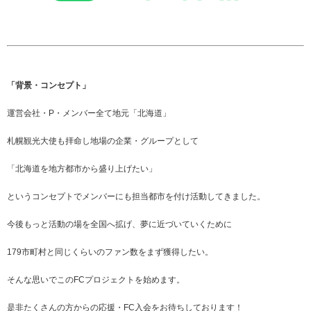
「背景・コンセプト」
運営会社・P・メンバー全て地元「北海道」
札幌観光大使も拝命し地場の企業・グループとして
「北海道を地方都市から盛り上げたい」
というコンセプトでメンバーにも担当都市を付け活動してきました。
今後もっと活動の場を全国へ拡げ、夢に近づいていくために
179市町村と同じくらいのファン数をまず獲得したい。
そんな思いでこのFCプロジェクトを始めます。
是非たくさんの方からの応援・FC入会をお待ちしております！