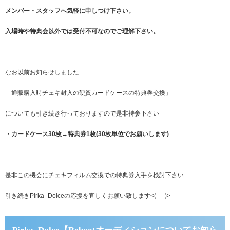
メンバー・スタッフへ気軽に申しつけ下さい。
入場時や特典会以外では受付不可なのでご理解下さい。
なお以前お知らせしました
「通販購入時チェキ封入の硬質カードケースの特典券交換」
についても引き続き行っておりますので是非持参下さい
・カードケース30枚→特典券1枚(30枚単位でお願いします)
是非この機会にチェキフィルム交換での特典券入手を検討下さい
引き続きPirka_Dolceの応援を宜しくお願い致します<(_ _)>