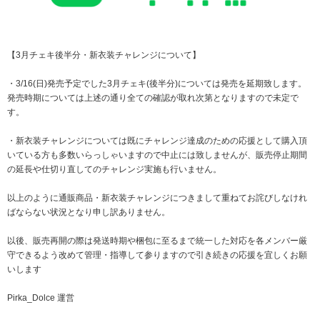
【3月チェキ後半分・新衣装チャレンジについて】
・3/16(日)発売予定でした3月チェキ(後半分)については発売を延期致します。
発売時期については上述の通り全ての確認が取れ次第となりますので未定で
す。
・新衣装チャレンジについては既にチャレンジ達成のための応援として購入頂
いている方も多数いらっしゃいますので中止には致しませんが、販売停止期間
の延長や仕切り直してのチャレンジ実施も行いません。
以上のように通販商品・新衣装チャレンジにつきまして重ねてお詫びしなけれ
ばならない状況となり申し訳ありません。
以後、販売再開の際は発送時期や梱包に至るまで統一した対応を各メンバー厳
守できるよう改めて管理・指導して参りますので引き続きの応援を宜しくお願
いします
Pirka_Dolce 運営