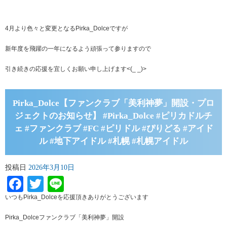
4月より色々と変更となるPirka_Dolceですが
新年度を飛躍の一年になるよう頑張って参りますので
引き続きの応援を宜しくお願い申し上げます<(_ _)>
Pirka_Dolce【ファンクラブ「美利神夢」開設・プロ
ジェクトのお知らせ】 #Pirka_Dolce #ピリカドルチ
ェ #ファンクラブ #FC #ピリドル #ぴりどる #アイド
ル #地下アイドル #札幌 #札幌アイドル
投稿日
2026年3月10日
Facebook
Twitter
Line
いつもPirka_Dolceを応援頂きありがとうございます
Pirka_Dolceファンクラブ「美利神夢」開設