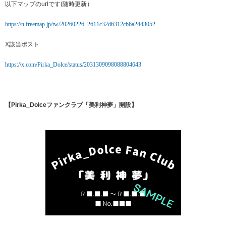
以下マップのurlです(随時更新）
https://n.freemap.jp/tw/20260226_2611c32d6312cb6a2443052
X該当ポスト
https://x.com/Pirka_Dolce/status/2031309098088804643
【Pirka_Dolceファンクラブ「美利神夢」開設】