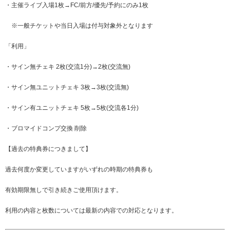
・主催ライブ入場1枚→FC/前方/優先/予約にのみ1枚
※一般チケットや当日入場は付与対象外となります
「利用」
・サイン無チェキ 2枚(交流1分)→2枚(交流無)
・サイン無ユニットチェキ 3枚→3枚(交流無)
・サイン有ユニットチェキ 5枚→5枚(交流各1分)
・ブロマイドコンプ交換 削除
【過去の特典券につきまして】
過去何度か変更していますがいずれの時期の特典券も
有効期限無しで引き続きご使用頂けます。
利用の内容と枚数については最新の内容での対応となります。