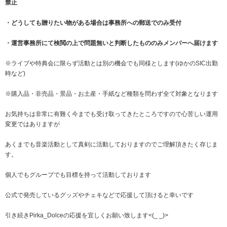
禁止
・どうしても贈りたい物がある場合は事務所への郵送でのみ受付
・運営事務所にて検閲の上で問題無いと判断したもののみメンバーへ届けます
※ライブや特典会に限らず活動とは別の機会でも同様とします(ゆかのSIC出勤
時など)
※購入品・非売品・景品・お土産・手紙など種類を問わず全て対象となります
お気持ちは非常に有難く今までも受け取ってきたところですので心苦しい運用
変更ではありますが
あくまでも音楽活動として真剣に活動しておりますのでご理解頂きたく存じま
す。
個人でもグループでも目標を持って活動しております
公式で発売しているグッズやチェキなどで応援して頂けると幸いです
引き続きPirka_Dolceの応援を宜しくお願い致します<(_ _)>