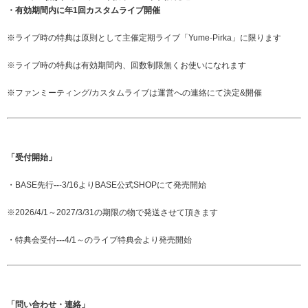
・有効期間内に年1回カスタムライブ開催
※ライブ時の特典は原則として主催定期ライブ「Yume-Pirka」に限ります
※ライブ時の特典は有効期間内、回数制限無くお使いになれます
※ファンミーティング/カスタムライブは運営への連絡にて決定&開催
「受付開始」
・BASE先行
--
-3/16よりBASE公式SHOPにて発売開始
※2026/4/1～2027/3/31の期限の物で発送させて頂きます
・特典会受付
---
4/1～のライブ特典会より発売開始
「問い合わせ・連絡」