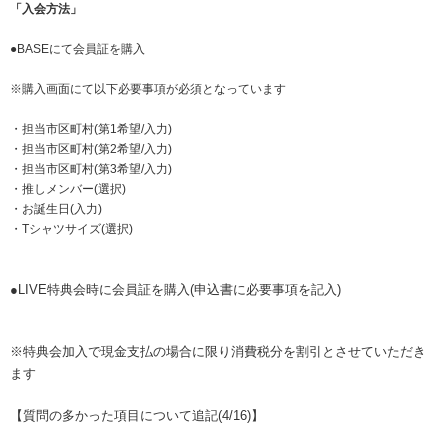
「入会方法」
●BASEにて会員証を購入
※購入画面にて以下必要事項が必須となっています
・担当市区町村(第1希望/入力)
・担当市区町村(第2希望/入力)
・担当市区町村(第3希望/入力)
・推しメンバー(選択)
・お誕生日(入力)
・Tシャツサイズ(選択)
●LIVE特典会時に会員証を購入(申込書に必要事項を記入)
※特典会加入で現金支払の場合に限り消費税分を割引とさせていただき
ます
【質問の多かった項目について追記(4/16)】