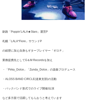
釧路「Poppin’LALA★Stars」運営P
札幌「LALA*Fiore」サウンドP
の経歴に加え自身もギタープレイヤー「ギロＰ」
業務提携先としてG＆M Recordsを加え
・「Pirka_Dolce」「Zunda_Dolce」の楽曲プロデュース
・ALOSS BAND CIRCLE(道東支部)の活動
・バックバンド形式でのライブ開催/出演
など多方面で活躍してもらおうと考えています