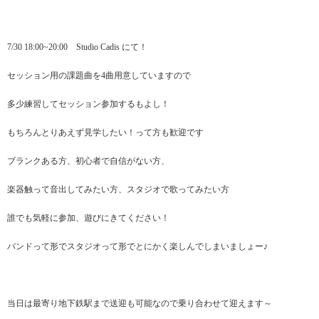
7/30 18:00~20:00 Studio Cadis にて！
セッション用の課題曲を4曲用意していますので
多少練習してセッション参加するもよし！
もちろんとりあえず見学したい！って方も歓迎です
ブランクある方、初心者で自信がない方、
楽器触って音出してみたい方、スタジオで歌ってみたい方
誰でも気軽に参加、遊びにきてください！
バンドって形でスタジオって形でとにかく楽しんでしまいましょー♪
当日は最寄り地下鉄駅まで送迎も可能なので乗り合わせて迎えます～