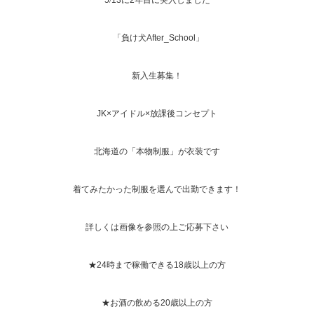
5
/
13に2年目に突入しました
「
負け犬After_School
」
新入生募集！
JK×アイドル×放課後コンセプト
北海道の「本物制服」が衣装です
着てみたかった制服を選んで出勤できます！
詳しくは画像を参照の上ご応募下さい
★24時まで稼働できる
18歳以上の方
★お酒の飲める20歳以上の方