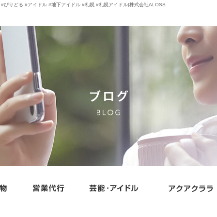
ドル #ぴりどる #アイドル #地下アイドル #札幌 #札幌アイドル|株式会社ALOSS