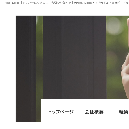
Pirka_Dolce【メンバーにつきまして大切なお知らせ】#Pirka_Dolce #ピリカドルチェ #ピリ