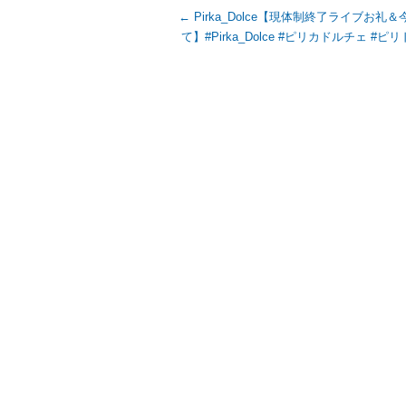
←
Pirka_Dolce【現体制終了ライブお礼
て】#Pirka_Dolce #ピリカドルチェ #ピ