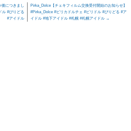
＆今後につきまし
Pirka_Dolce【チェキフィルム交換受付開始のお知らせ】
リドル #ぴりどる
#Pirka_Dolce #ピリカドルチェ #ピリドル #ぴりどる #ア
#アイドル
イドル #地下アイドル #札幌 #札幌アイドル
→