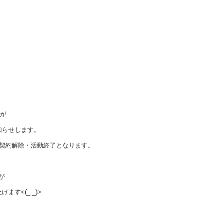
たが
知らせします。
て契約解除・活動終了となります。
すが
す<(_ _)>