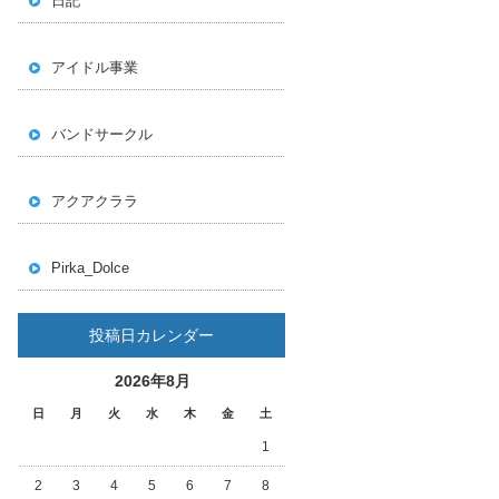
日記
アイドル事業
バンドサークル
アクアクララ
Pirka_Dolce
投稿日カレンダー
2026年8月
日
月
火
水
木
金
土
1
2
3
4
5
6
7
8