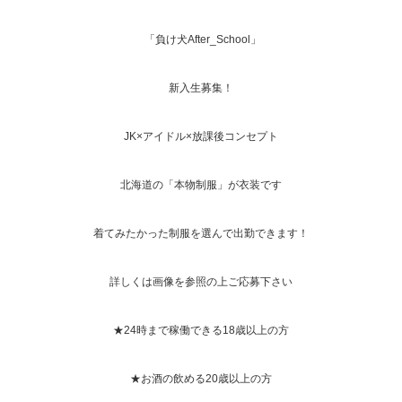
「
負け犬After_School
」
新入生募集！
JK×アイドル×放課後コンセプト
北海道の「本物制服」が衣装です
着てみたかった制服を選んで出勤できます！
詳しくは画像を参照の上ご応募下さい
★24時まで稼働できる
18歳以上の方
★お酒の飲める20歳以上の方