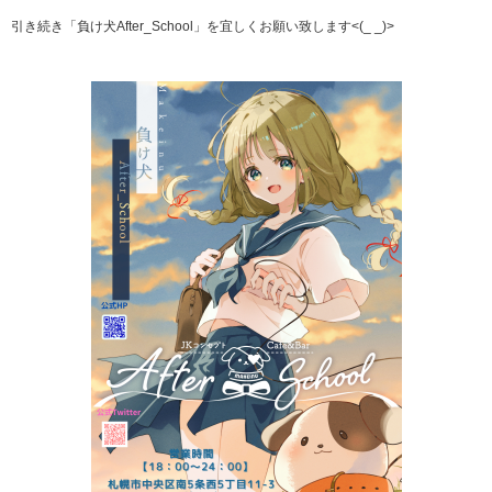
引き続き「負け犬After_School」を宜しくお願い致します<(_ _)>