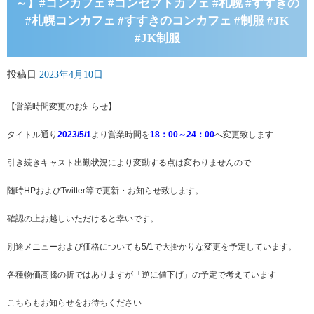
～】#コンカフェ #コンセプトカフェ #札幌 #すすきの
#札幌コンカフェ #すすきのコンカフェ #制服 #JK
#JK制服
投稿日
2023年4月10日
【営業時間変更のお知らせ】
タイトル通り
2023/5/1
より営業時間を
18：00～24：00
へ変更致します
引き続きキャスト出勤状況により変動する点は変わりませんので
随時HPおよびTwitter等で更新・お知らせ致します。
確認の上お越しいただけると幸いです。
別途メニューおよび価格についても5/1で大掛かりな変更を予定しています。
各種物価高騰の折ではありますが「逆に値下げ」の予定で考えています
こちらもお知らせをお待ちください