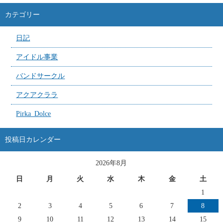
カテゴリー
日記
アイドル事業
バンドサークル
アクアクララ
Pirka_Dolce
投稿日カレンダー
2026年8月
日
月
火
水
木
金
土
1
2
3
4
5
6
7
8
9
10
11
12
13
14
15